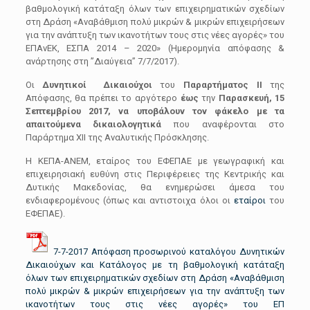
βαθμολογική κατάταξη όλων των επιχειρηματικών σχεδίων
στη Δράση «Αναβάθμιση πολύ μικρών & μικρών επιχειρήσεων
για την ανάπτυξη των ικανοτήτων τους στις νέες αγορές» του
ΕΠΑνΕΚ, ΕΣΠΑ 2014 – 2020» (Ημερομηνία απόφασης &
ανάρτησης στη ”Διαύγεια” 7/7/2017).
Οι
Δυνητικοί Δικαιούχοι
του
Παραρτήματος ΙΙ
της
Απόφασης, θα πρέπει το αργότερο
έως
την
Παρασκευή, 15
Σεπτεμβρίου 2017, να υποβάλουν τον φάκελο με τα
απαιτούμενα δικαιολογητικά
που αναφέρονται στο
Παράρτημα XII της Αναλυτικής Πρόσκλησης.
Η ΚΕΠΑ-ΑΝΕΜ, εταίρος του ΕΦΕΠΑΕ με γεωγραφική και
επιχειρησιακή ευθύνη στις Περιφέρειες της Κεντρικής και
Δυτικής Μακεδονίας, θα ενημερώσει άμεσα του
ενδιαφερομένους (όπως και αντιστοιχα όλοι οι
εταίροι
του
ΕΦΕΠΑΕ).
7-7-2017 Aπόφαση προσωρινού καταλόγου Δυνητικών
Δικαιούχων και Κατάλογος με τη βαθμολογική κατάταξη
όλων των επιχειρηματικών σχεδίων στη Δράση «Αναβάθμιση
πολύ μικρών & μικρών επιχειρήσεων για την ανάπτυξη των
ικανοτήτων τους στις νέες αγορές» του ΕΠ