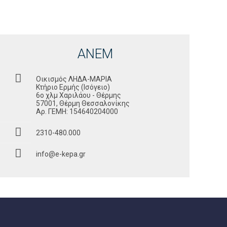
ΑΝΕΜ
Οικισμός ΛΗΔΑ-ΜΑΡΙΑ
Κτήριο Ερμής (Ισόγειο)
6ο χλμ Χαριλάου - Θέρμης
57001, Θέρμη Θεσσαλονίκης
Αρ. ΓΕΜΗ: 154640204000
2310-480.000
info@e-kepa.gr