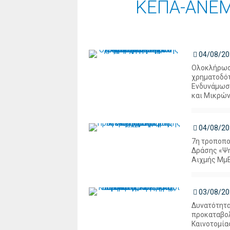
ΚΕΠΑ-ΑΝΕ
04/08/20
Ολοκλήρωσ
χρηματοδότ
Ενδυνάμωσ
και Μικρών 
04/08/20
7η τροποπο
Δράσης «Ψ
Αιχμής Μμ
03/08/20
Δυνατότητα
προκαταβολ
Καινοτομίας”