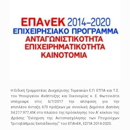
Η Ειδική Γραμματέας Διαχείρισης Τομεακών Ε.Π. ΕΤΠΑ και Τ.Σ.
του Υπουργείου Ανάπτυξης και Οικονομίας κ. Ε. Φωτονιάτα
υπέγραψε στις 6/7/2017 την απόφαση για την
επιπλέον ένταξη 673 πράξεων με συνολική Δημόσια Δαπάνη
34.217.977,45€ στο πλαίσιο της πρόσκλησης του Α’ κύκλου της
Δράσης ”Ενίσχυση της Αυτοπασχόλησης των Πτυχιούχων
Τριτοβάθμιας Εκπαίδευσης” του ΕΠΑνΕΚ, ΕΣΠΑ 2014-2020.