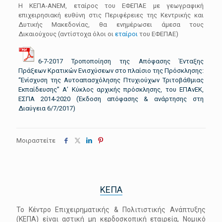
Η ΚΕΠΑ-ΑΝΕΜ, εταίρος του ΕΦΕΠΑΕ με γεωγραφική
επιχειρησιακή ευθύνη στις Περιφέρειες της Κεντρικής και
Δυτικής Μακεδονίας, θα ενημέρωσει άμεσα τους
Δικαιούχους (αντίστοχα όλοι οι
εταίροι
του ΕΦΕΠΑΕ)
6
-7-2017 Τροποποίηση της Απόφασης Ένταξης
Πράξεων Κρατικών Ενισχύσεων στο πλαίσιο της Πρόσκλησης:
“Ενίσχυση της Αυτοαπασχόλησης Πτυχιούχων Τριτοβάθμιας
Εκπαίδευσης” Α’
Κ
ύκλος
αρχ
ικής πρόσκλησης
, του ΕΠΑνΕΚ,
ΕΣΠΑ 2014-2020
(Έκδοση απόφασης & ανάρτησης στη
Διαύγεια 6/7/2017)
Μοιραστείτε
ΚΕΠΑ
Το Κέντρο Επιχειρηματικής & Πολιτιστικής Ανάπτυξης
(ΚΕΠΑ) είναι αστική μη κερδοσκοπική εταιρεία, Νομικό