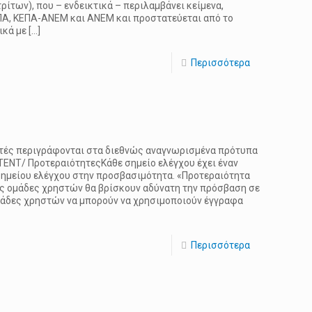
ίτων), που – ενδεικτικά – περιλαμβάνει κείμενα,
ΕΠΑ, ΚΕΠΑ-ΑΝΕΜ και ΑΝΕΜ και προστατεύεται από το
ικά με
[…]
Περισσότερα
υτές περιγράφονται στα διεθνώς αναγνωρισμένα πρότυπα
NTENT/ ΠροτεραιότητεςΚάθε σημείο ελέγχου έχει έναν
 σημείου ελέγχου στην προσβασιμότητα. «Προτεραιότητα
ρες ομάδες χρηστών θα βρίσκουν αδύνατη την πρόσβαση σε
ομάδες χρηστών να μπορούν να χρησιμοποιούν έγγραφα
Περισσότερα