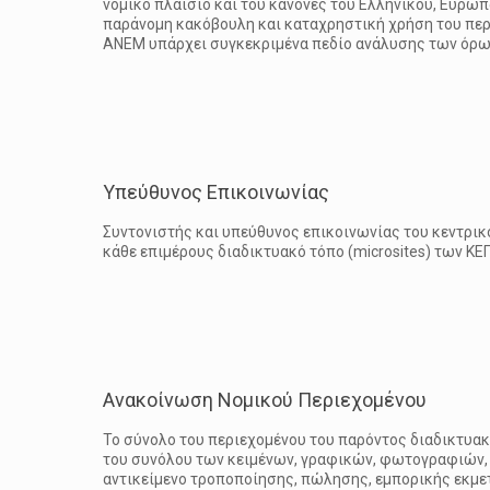
νομικό πλαίσιο και του κανόνες του Ελληνικού, Ευρωπ
παράνομη κακόβουλη και καταχρηστική χρήση του περι
ΑΝΕΜ υπάρχει συγκεκριμένα πεδίο ανάλυσης των όρω
Υπεύθυνος Επικοινωνίας
Συντονιστής και υπεύθυνος επικοινωνίας του κεντρικού
κάθε επιμέρους διαδικτυακό τόπο (microsites) των Κ
Aνακοίνωση Νομικού Περιεχομένου
Το σύνολο του περιεχομένου του παρόντος διαδικτυα
του συνόλου των κειμένων, γραφικών, φωτογραφιών, λ
αντικείμενο τροποποίησης, πώλησης, εμπορικής εκμετ