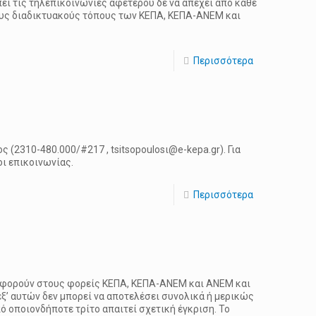
πει τις τηλεπικοινωνίες αφετέρου δε να απέχει από κάθε
τους διαδικτυακούς τόπους των ΚΕΠΑ, ΚΕΠΑ-ΑΝΕΜ και
Περισσότερα
 (2310-480.000/#217 , tsitsopoulosι@e-kepa.gr). Για
ι επικοινωνίας.
Περισσότερα
 αφορούν στους φορείς ΚΕΠΑ, ΚΕΠΑ-ΑΝΕΜ και ΑΝΕΜ και
ξ’ αυτών δεν μπορεί να αποτελέσει συνολικά ή μερικώς
 οποιονδήποτε τρίτο απαιτεί σχετική έγκριση. Το